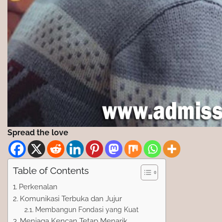
Spread the love
Table of Contents
Perkenalan
Komunikasi Terbuka dan Jujur
Membangun Fondasi yang Kuat
Menjaga Kencan Tetap Menarik