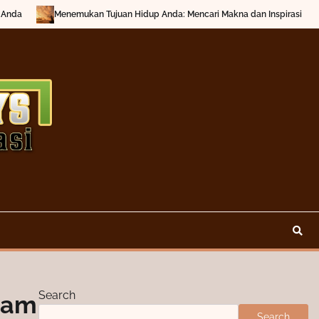
an Tujuan Hidup Anda: Mencari Makna dan Inspirasi
Mengenal Apa Itu
Search
lam
Search