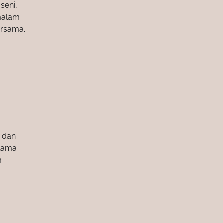
seni,
malam
ersama.
i dan
elama
m