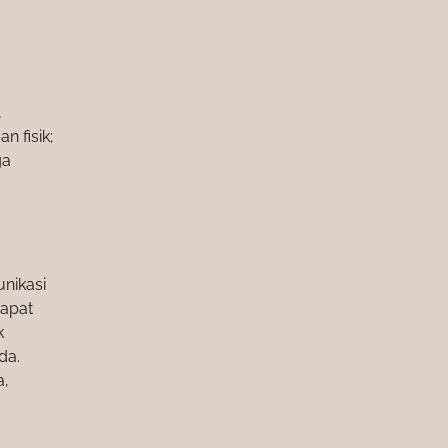
,
 fisik;
ga
nikasi
dapat
k
da.
a,