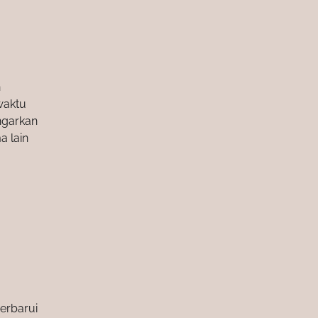
n
waktu
ngarkan
 lain
erbarui