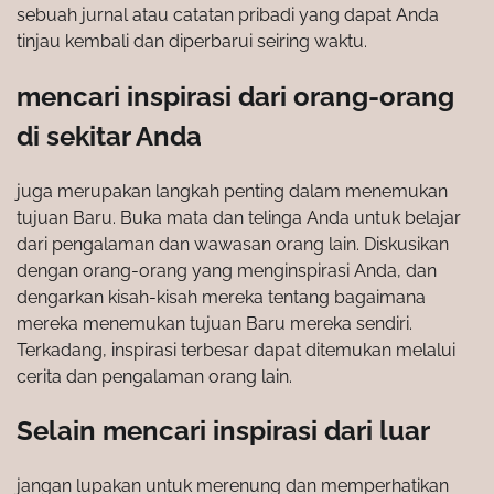
sebuah jurnal atau catatan pribadi yang dapat Anda
tinjau kembali dan diperbarui seiring waktu.
mencari inspirasi dari orang-orang
di sekitar Anda
juga merupakan langkah penting dalam menemukan
tujuan Baru. Buka mata dan telinga Anda untuk belajar
dari pengalaman dan wawasan orang lain. Diskusikan
dengan orang-orang yang menginspirasi Anda, dan
dengarkan kisah-kisah mereka tentang bagaimana
mereka menemukan tujuan Baru mereka sendiri.
Terkadang, inspirasi terbesar dapat ditemukan melalui
cerita dan pengalaman orang lain.
Selain mencari inspirasi dari luar
jangan lupakan untuk merenung dan memperhatikan