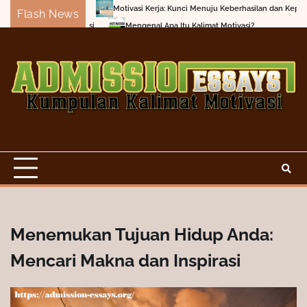
Skip
Motivasi Kerja: Kunci Menuju Keberhasilan dan Kepuasan Diri
Flash News
to
Mengenal Apa Itu Kalimat Motivasi?
Motivasi kehidupan: M
content
Menemukan Tujuan Hidup Anda:
Mencari Makna dan Inspirasi