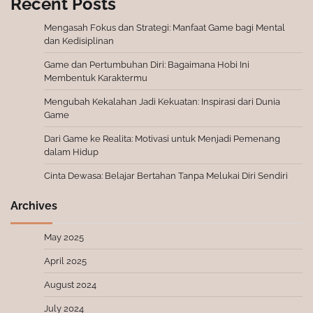
Recent Posts
Mengasah Fokus dan Strategi: Manfaat Game bagi Mental
dan Kedisiplinan
Game dan Pertumbuhan Diri: Bagaimana Hobi Ini
Membentuk Karaktermu
Mengubah Kekalahan Jadi Kekuatan: Inspirasi dari Dunia
Game
Dari Game ke Realita: Motivasi untuk Menjadi Pemenang
dalam Hidup
Cinta Dewasa: Belajar Bertahan Tanpa Melukai Diri Sendiri
Archives
May 2025
April 2025
August 2024
July 2024