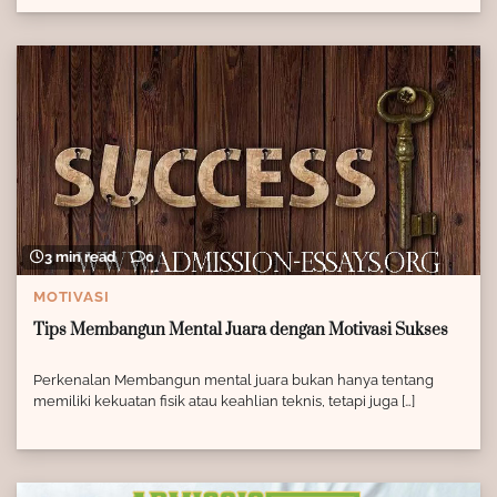
3 min read
0
MOTIVASI
Tips Membangun Mental Juara dengan Motivasi Sukses
Perkenalan Membangun mental juara bukan hanya tentang
memiliki kekuatan fisik atau keahlian teknis, tetapi juga […]