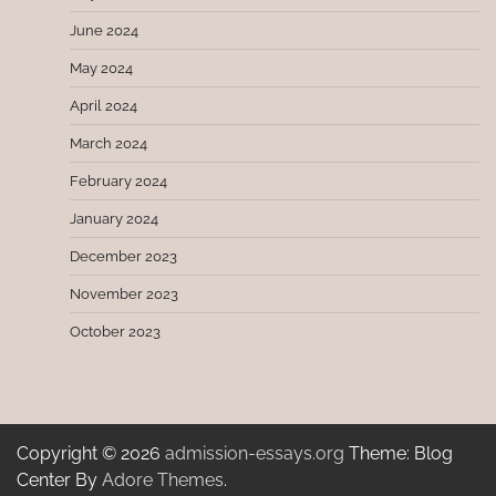
June 2024
May 2024
April 2024
March 2024
February 2024
January 2024
December 2023
November 2023
October 2023
Copyright © 2026
admission-essays.org
Theme: Blog
Center By
Adore Themes
.