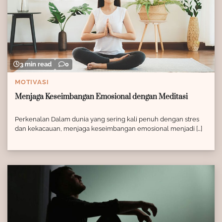
3 min read
0
MOTIVASI
Menjaga Keseimbangan Emosional dengan Meditasi
Perkenalan Dalam dunia yang sering kali penuh dengan stres
dan kekacauan, menjaga keseimbangan emosional menjadi […]