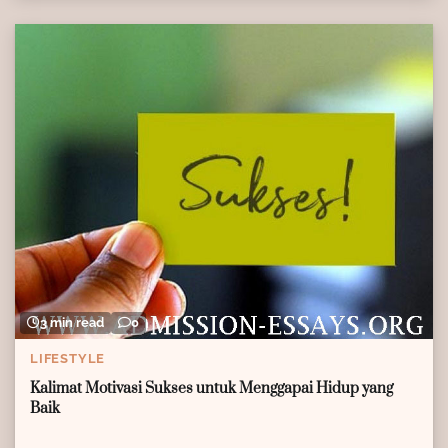
3 min read
0
LIFESTYLE
Kalimat Motivasi Sukses untuk Menggapai Hidup yang
Baik