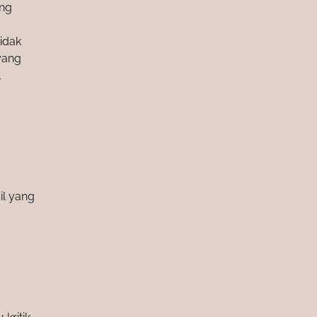
ang
idak
yang
l
il yang