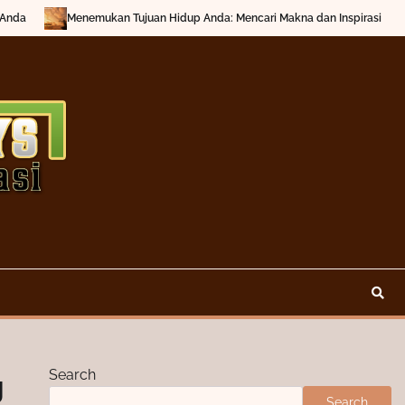
n Tujuan Hidup Anda: Mencari Makna dan Inspirasi
Mengenal Apa Itu K
Search
g
Search