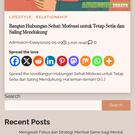
LIFESTYLE
RELATIONSHIP
Bangun Hubungan Sehat: Motivasi untuk Tetap Setia dan
Saling Mendukung
0
Admission-Essays
2025-05-09
3 min read
Spread the love
Spread the loveBangun Hubungan Sehat: Motivasi untuk Tetap
Setia dan Saling Mendukung, Hai teman-teman! Di […]
Search
Search
Recent Posts
Mengasah Fokus dan Strategi: Manfaat Game bagi Mental