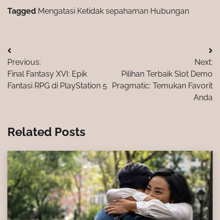
Tagged
Mengatasi Ketidak sepahaman Hubungan
Post
Previous:
Next:
navigation
Final Fantasy XVI: Epik
Pilihan Terbaik Slot Demo
Fantasi RPG di PlayStation 5
Pragmatic: Temukan Favorit
Anda
Related Posts