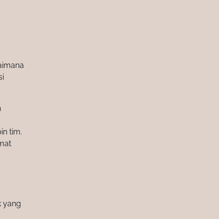
gaimana
si
n
n tim.
mat
k yang