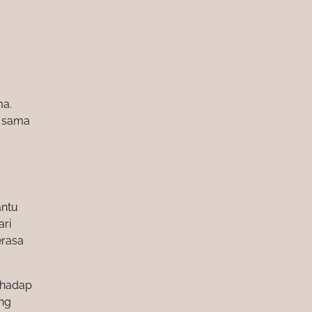
ma.
u sama
antu
ari
erasa
erhadap
ang