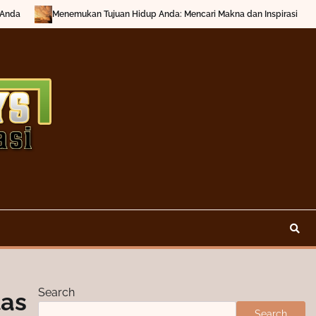
 Tujuan Hidup Anda: Mencari Makna dan Inspirasi
Mengenal Apa Itu Ka
Search
tas
Search