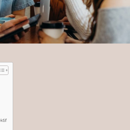
m
ktif