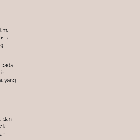
tim,
nsip
ng
i pada
ini
i, yang
a dan
dak
gan