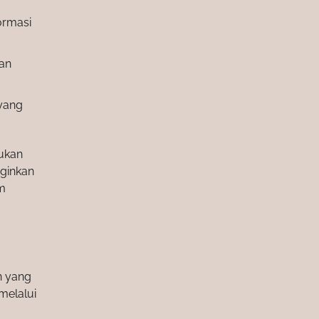
ormasi
an
 yang
lukan
nginkan
im
n yang
melalui