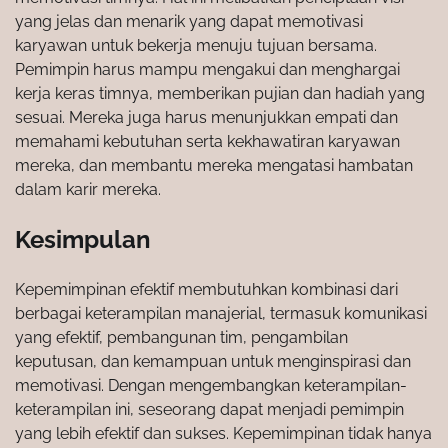
yang jelas dan menarik yang dapat memotivasi
karyawan untuk bekerja menuju tujuan bersama.
Pemimpin harus mampu mengakui dan menghargai
kerja keras timnya, memberikan pujian dan hadiah yang
sesuai. Mereka juga harus menunjukkan empati dan
memahami kebutuhan serta kekhawatiran karyawan
mereka, dan membantu mereka mengatasi hambatan
dalam karir mereka.
Kesimpulan
Kepemimpinan efektif membutuhkan kombinasi dari
berbagai keterampilan manajerial, termasuk komunikasi
yang efektif, pembangunan tim, pengambilan
keputusan, dan kemampuan untuk menginspirasi dan
memotivasi. Dengan mengembangkan keterampilan-
keterampilan ini, seseorang dapat menjadi pemimpin
yang lebih efektif dan sukses. Kepemimpinan tidak hanya