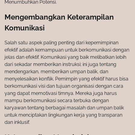
Menumbuhkan Potensi.
Mengembangkan Keterampilan
Komunikasi
Salah satu aspek paling penting dari kepemimpinan
efektif adalah kemampuan untuk berkomunikasi dengan
jelas dan efektif. Komunikasi yang baik melibatkan lebih
dari sekadar memberikan instruksi; ini juga tentang
mendengarkan, memberikan umpan balik, dan
menyelesaikan konflik. Pemimpin yang efektif harus bisa
berkomunikasi visi dan tujuan organisasi dengan cara
yang dapat memotivasi timnya. Mereka juga harus
mampu berkomunikasi secara terbuka dengan
karyawan tentang berbagai masalah dan umpan balik
untuk menciptakan lingkungan kerja yang transparan
dan inklusif.