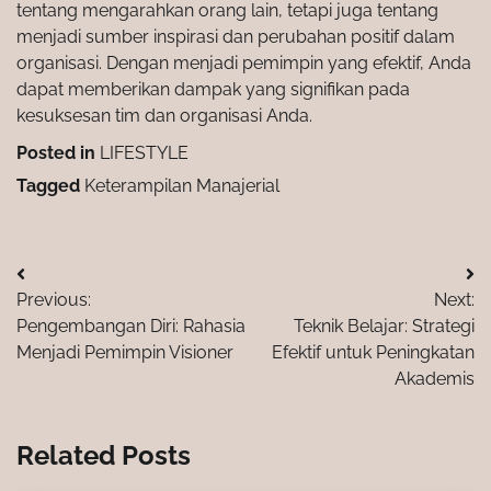
tentang mengarahkan orang lain, tetapi juga tentang
menjadi sumber inspirasi dan perubahan positif dalam
organisasi. Dengan menjadi pemimpin yang efektif, Anda
dapat memberikan dampak yang signifikan pada
kesuksesan tim dan organisasi Anda.
Posted in
LIFESTYLE
Tagged
Keterampilan Manajerial
Post
Previous:
Next:
navigation
Pengembangan Diri: Rahasia
Teknik Belajar: Strategi
Menjadi Pemimpin Visioner
Efektif untuk Peningkatan
Akademis
Related Posts