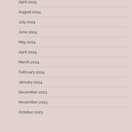
April 2025
August 2024
July 2024
June 2024
May 2024
April 2024
March 2024
February 2024
January 2024
December 2023
November 2023
October 2023