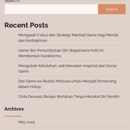
Search
Search
Recent Posts
Mengasah Fokus dan Strategi: Manfaat Game bagi Mental
dan Kedisiplinan
Game dan Pertumbuhan Diri: Bagaimana Hobi Ini
Membentuk Karaktermu
Mengubah Kekalahan Jadi Kekuatan: Inspirasi dari Dunia
Game
Dari Game ke Realita: Motivasi untuk Menjadi Pemenang
dalam Hidup
Cinta Dewasa: Belajar Bertahan Tanpa Melukai Diri Sendiri
Archives
May 2025