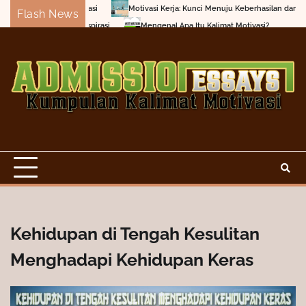
Skip
Motivasi Kerja: Kunci Menuju Keberhasilan dan Kepuasan Diri
Flash News
to
Mengenal Apa Itu Kalimat Motivasi?
Motivasi kehidup
content
Kehidupan di Tengah Kesulitan
Menghadapi Kehidupan Keras