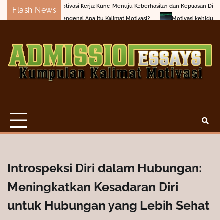
Skip
Motivasi Kerja: Kunci Menuju Keberhasilan dan Kepuasan Diri
Jangan 
Flash News
to
Mengenal Apa Itu Kalimat Motivasi?
Motivasi kehidupan: Menaklukkan 
content
Introspeksi Diri dalam Hubungan:
Meningkatkan Kesadaran Diri
untuk Hubungan yang Lebih Sehat