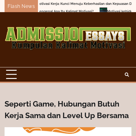
Skip
Motivasi Kerja: Kunci Menuju Keberhasilan dan Kepuasan Diri
Janga
Flash News
to
Mengenal Apa Itu Kalimat Motivasi?
Motivasi kehidupan: Menaklukka
content
Seperti Game, Hubungan Butuh
Kerja Sama dan Level Up Bersama