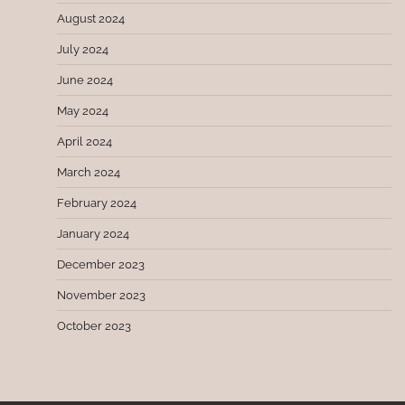
August 2024
July 2024
June 2024
May 2024
April 2024
March 2024
February 2024
January 2024
December 2023
November 2023
October 2023