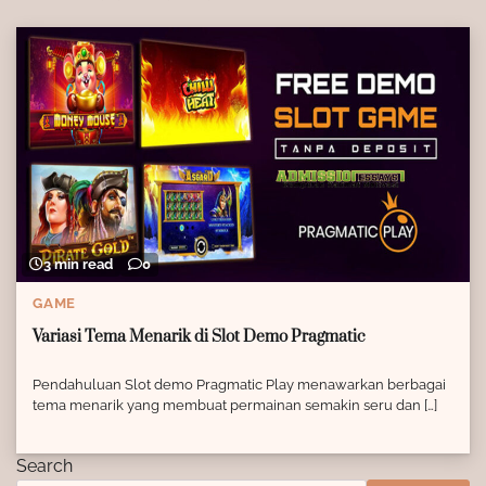
3 min read
0
GAME
Variasi Tema Menarik di Slot Demo Pragmatic
Pendahuluan Slot demo Pragmatic Play menawarkan berbagai
tema menarik yang membuat permainan semakin seru dan […]
Search