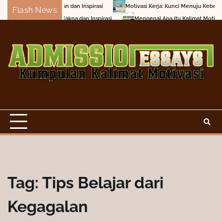
Skip
enaklukkan Tantangan dan Inspirasi
Motivasi Kerja: Kunci Menuju Keberhasi
Flash News
to
up Anda: Mencari Makna dan Inspirasi
Mengenal Apa Itu Kalimat Motivasi?
content
Tag:
Tips Belajar dari
Kegagalan