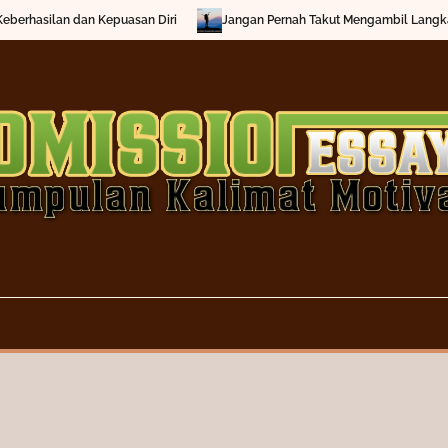
berhasilan dan Kepuasan Diri
Jangan Pernah Takut Mengambil Langkah