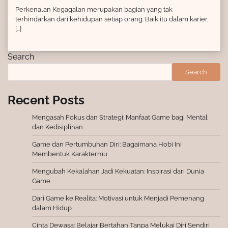
Perkenalan Kegagalan merupakan bagian yang tak
terhindarkan dari kehidupan setiap orang. Baik itu dalam karier,
[…]
Search
Search
Recent Posts
Mengasah Fokus dan Strategi: Manfaat Game bagi Mental
dan Kedisiplinan
Game dan Pertumbuhan Diri: Bagaimana Hobi Ini
Membentuk Karaktermu
Mengubah Kekalahan Jadi Kekuatan: Inspirasi dari Dunia
Game
Dari Game ke Realita: Motivasi untuk Menjadi Pemenang
dalam Hidup
Cinta Dewasa: Belajar Bertahan Tanpa Melukai Diri Sendiri