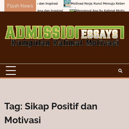
Skip
naklukkan Tantangan dan Inspirasi
Motivasi Kerja: Kunci Menuju Keberhasil
Flash News
to
p Anda: Mencari Makna dan Inspirasi
Mengenal Apa Itu Kalimat Motivasi?
content
Tag:
Sikap Positif dan
Motivasi