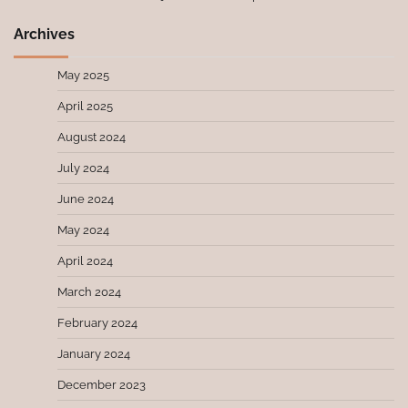
Archives
May 2025
April 2025
August 2024
July 2024
June 2024
May 2024
April 2024
March 2024
February 2024
January 2024
December 2023