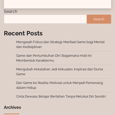
Search
Search
Recent Posts
Mengasah Fokus dan Strategi: Manfaat Game bagi Mental
dan Kedisiplinan
Game dan Pertumbuhan Diri: Bagaimana Hobi Ini
Membentuk Karaktermu
Mengubah Kekalahan Jadi Kekuatan: Inspirasi dari Dunia
Game
Dari Game ke Realita: Motivasi untuk Menjadi Pemenang
dalam Hidup
Cinta Dewasa: Belajar Bertahan Tanpa Melukai Diri Sendiri
Archives