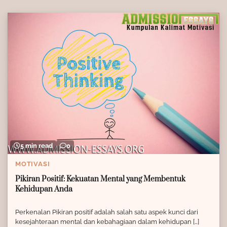
5 min read
0
MOTIVASI
Pikiran Positif: Kekuatan Mental yang Membentuk
Kehidupan Anda
Perkenalan Pikiran positif adalah salah satu aspek kunci dari
kesejahteraan mental dan kebahagiaan dalam kehidupan […]