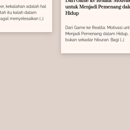
Dari Game ke Realita: Motivas
er, kekalahan adalah hal
untuk Menjadi Pemenang da
tah itu kalah dalam
Hidup
agal menyelesaikan […]
Dari Game ke Realita: Motivasi un
Menjadi Pemenang dalam Hidup,
bukan sekadar hiburan. Bagi […]