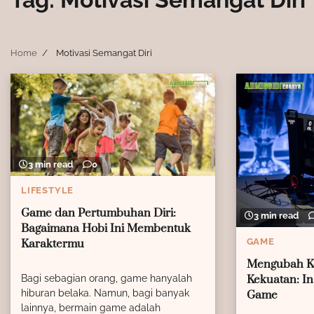
Home
Motivasi Semangat Diri
3 min read
0
LIFESTYLE
Game dan Pertumbuhan Diri:
3 min read
Bagaimana Hobi Ini Membentuk
GAME
Karaktermu
Mengubah Ke
Bagi sebagian orang, game hanyalah
Kekuatan: In
hiburan belaka. Namun, bagi banyak
Game
lainnya, bermain game adalah