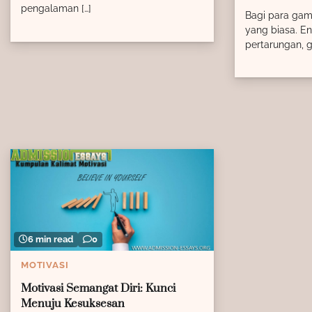
pengalaman […]
Bagi para gam
yang biasa. En
pertarungan, g
6 min read
0
MOTIVASI
Motivasi Semangat Diri: Kunci
Menuju Kesuksesan