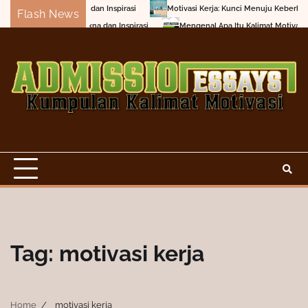
Skip
naklukkan Tantangan dan Inspirasi
Motivasi Kerja: Kunci Menuju Keberhasila
Flash News
to
p Anda: Mencari Makna dan Inspirasi
Mengenal Apa Itu Kalimat Motivasi?
content
Tag:
motivasi kerja
Home
motivasi kerja