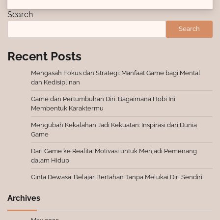
Search
Search
Recent Posts
Mengasah Fokus dan Strategi: Manfaat Game bagi Mental
dan Kedisiplinan
Game dan Pertumbuhan Diri: Bagaimana Hobi Ini
Membentuk Karaktermu
Mengubah Kekalahan Jadi Kekuatan: Inspirasi dari Dunia
Game
Dari Game ke Realita: Motivasi untuk Menjadi Pemenang
dalam Hidup
Cinta Dewasa: Belajar Bertahan Tanpa Melukai Diri Sendiri
Archives