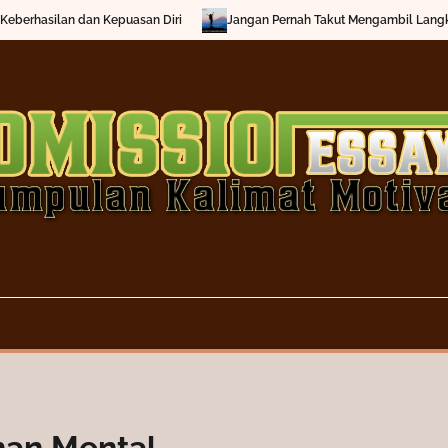
rhasilan dan Kepuasan Diri
Jangan Pernah Takut Mengambil Langkah P
an Mental