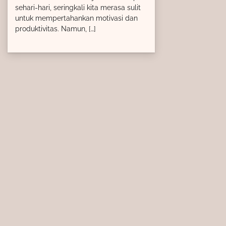
sehari-hari, seringkali kita merasa sulit
untuk mempertahankan motivasi dan
produktivitas. Namun, […]