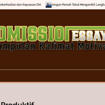
hasilan dan Kepuasan Diri
Jangan Pernah Takut Mengambil Langkah Pe
Produktif