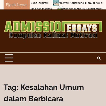
Skip
naklukkan Tantangan dan Inspirasi
Motivasi Kerja: Kunci Menuju Keberhasila
Flash News
to
p Anda: Mencari Makna dan Inspirasi
Mengenal Apa Itu Kalimat Motivasi?
content
Tag:
Kesalahan Umum
dalam Berbicara