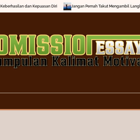
erhasilan dan Kepuasan Diri
Jangan Pernah Takut Mengambil Langkah 