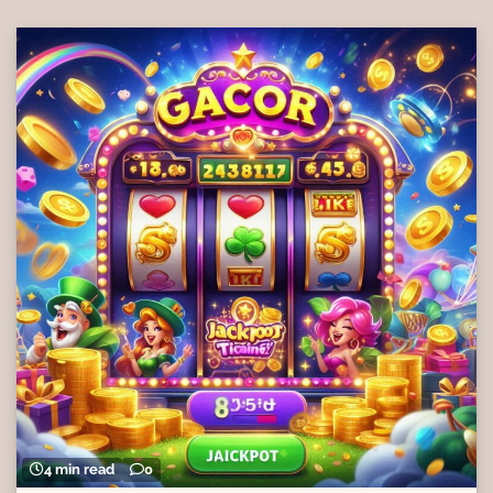
4 min read
0