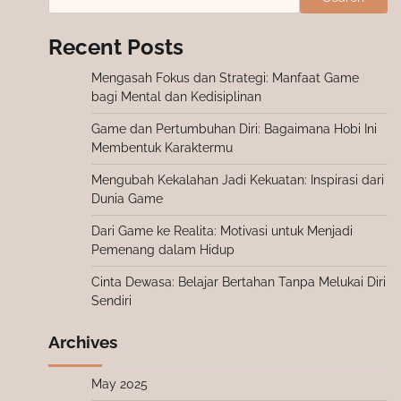
Recent Posts
Mengasah Fokus dan Strategi: Manfaat Game
bagi Mental dan Kedisiplinan
Game dan Pertumbuhan Diri: Bagaimana Hobi Ini
Membentuk Karaktermu
Mengubah Kekalahan Jadi Kekuatan: Inspirasi dari
Dunia Game
Dari Game ke Realita: Motivasi untuk Menjadi
Pemenang dalam Hidup
Cinta Dewasa: Belajar Bertahan Tanpa Melukai Diri
Sendiri
Archives
May 2025