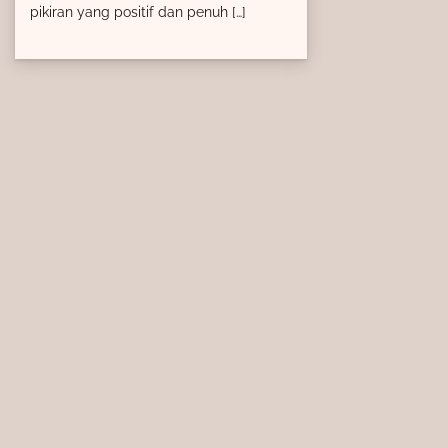
pikiran yang positif dan penuh […]