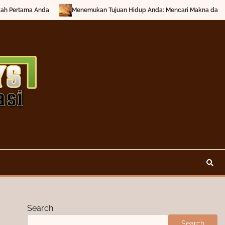
ertama Anda
Menemukan Tujuan Hidup Anda: Mencari Makna dan Inspir
Search
Search