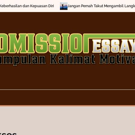
rhasilan dan Kepuasan Diri
Jangan Pernah Takut Mengambil Langkah P
kses