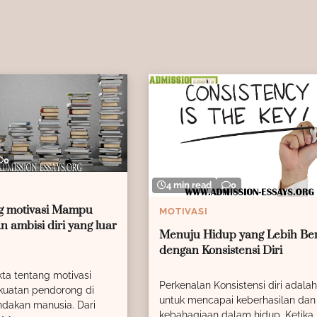
0
4 min read
0
ng motivasi Mampu
MOTIVASI
 ambisi diri yang luar
Menuju Hidup yang Lebih Ber
dengan Konsistensi Diri
ta tentang motivasi
Perkenalan Konsistensi diri adalah
uatan pendorong di
untuk mencapai keberhasilan dan
ndakan manusia. Dari
kebahagiaan dalam hidup. Ketika