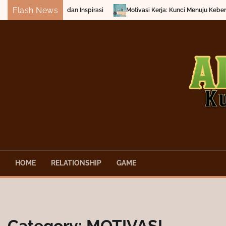
Skip
Flash News
Tantangan dan Inspirasi
Motivasi Kerja: Kunci Menuju Keberhasilan dan
to
content
HOME
RELATIONSHIP
GAME
Category:
MOTIVASI