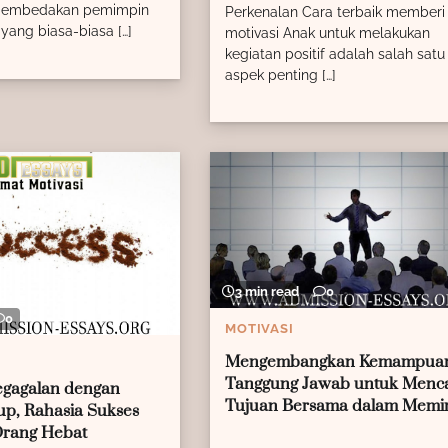
membedakan pemimpin
Perkenalan Cara terbaik memberi
 yang biasa-biasa […]
motivasi Anak untuk melakukan
kegiatan positif adalah salah satu
aspek penting […]
3 min read
0
0
MOTIVASI
Mengembangkan Kemampua
Tanggung Jawab untuk Menc
egagalan dengan
Tujuan Bersama dalam Memi
up, Rahasia Sukses
Orang Hebat