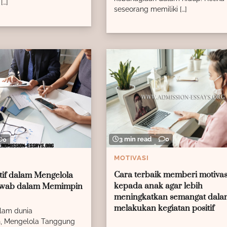
[…]
seseorang memiliki […]
3 min read
0
0
MOTIVASI
Cara terbaik memberi motivas
ktif dalam Mengelola
kepada anak agar lebih
awab dalam Memimpin
meningkatkan semangat dala
melakukan kegiatan positif
lam dunia
, Mengelola Tanggung