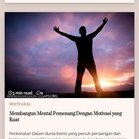
3 min read
0
MOTIVASI
Membangun Mental Pemenang Dengan Motivasi yang
Kuat
Perkenalan Dalam dunia bisnis yang penuh persaingan dan