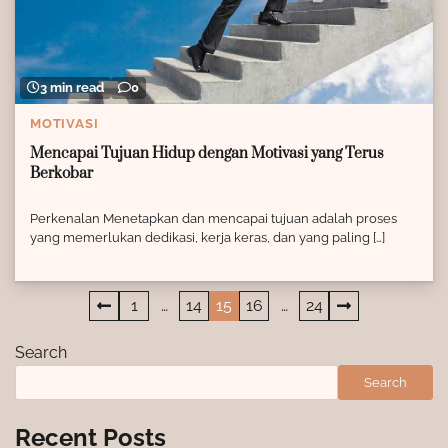
3 min read
0
MOTIVASI
Mencapai Tujuan Hidup dengan Motivasi yang Terus
Berkobar
Perkenalan Menetapkan dan mencapai tujuan adalah proses
yang memerlukan dedikasi, kerja keras, dan yang paling […]
Posts
1
…
14
15
16
…
24
pagination
Search
Search
Recent Posts