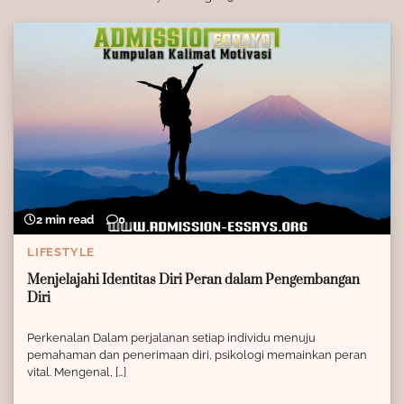
2 min read
0
LIFESTYLE
Menjelajahi Identitas Diri Peran dalam Pengembangan
Diri
Perkenalan Dalam perjalanan setiap individu menuju
pemahaman dan penerimaan diri, psikologi memainkan peran
vital. Mengenal, […]